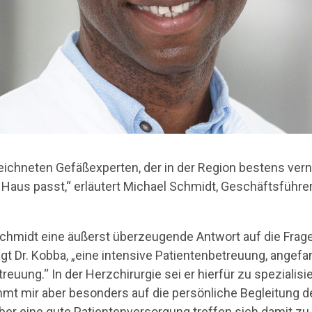
ichneten Gefäßexperten, der in der Region bestens vernet
aus passt,“ erläutert Michael Schmidt, Geschäftsführer
 Schmidt eine äußerst überzeugende Antwort auf die Frag
sagt Dr. Kobba, „eine intensive Patientenbetreuung, angef
euung.“ In der Herzchirurgie sei er hierfür zu spezialisi
 mir aber besonders auf die persönliche Begleitung der 
ber eine gute Patientenversorgung treffen sich damit zu 