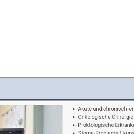
Akute und chronisch-e
Onkologische Chirurgie
Proktologische Erkran
Stoma-Probleme („küns