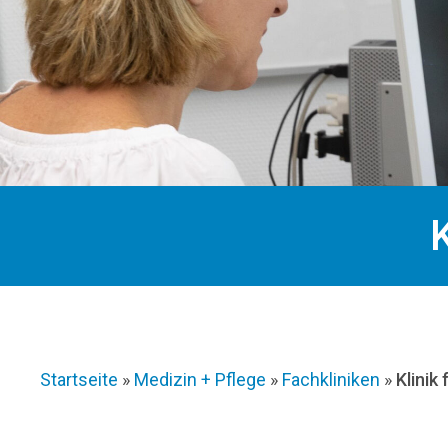
Startseite
»
Medizin + Pflege
»
Fachkliniken
»
Klinik