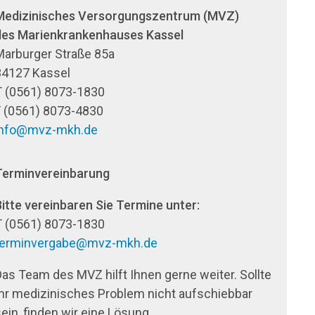
Medizinisches Versorgungszentrum (MVZ)
des Marienkrankenhauses Kassel
Marburger Straße 85a
34127 Kassel
T (0561) 8073-1830
F (0561) 8073-4830
info@mvz-mkh.de
Terminvereinbarung
itte vereinbaren Sie Termine unter:
T (0561) 8073-1830
terminvergabe@mvz-mkh.de
as Team des MVZ hilft Ihnen gerne weiter. Sollte
hr medizinisches Problem nicht aufschiebbar
ein, finden wir eine Lösung.