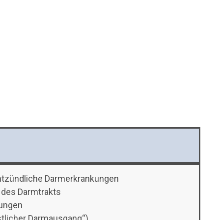
ntzündliche Darmerkrankungen
 des Darmtrakts
kungen
tlicher Darmausgang“)