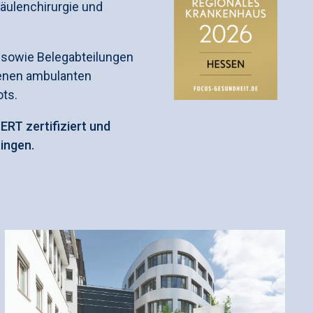
säulenchirurgie und
n sowie Belegabteilungen
enen ambulanten
ts.
ERT zertifiziert und
ingen.