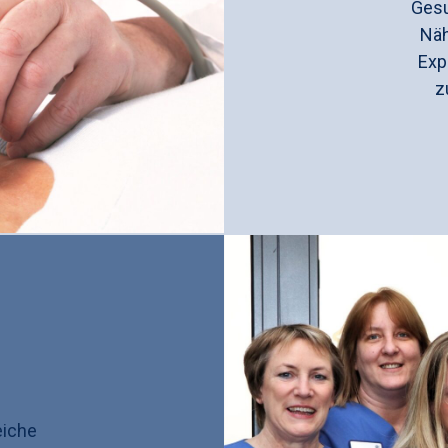
Gesu
Näh
Exp
z
eiche