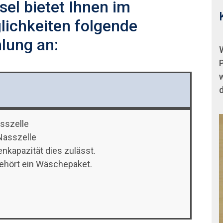
el bietet Ihnen im
ichkeiten folgende
lung an:
w
sszelle
Nasszelle
nkapazität dies zulässt.
ehört ein Wäschepaket.