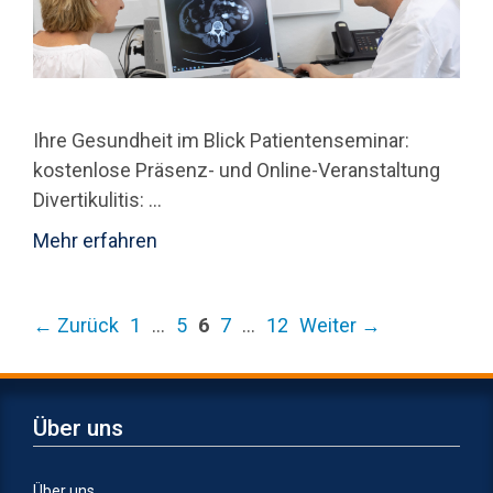
Ihre Gesundheit im Blick Patientenseminar:
kostenlose Präsenz- und Online-Veranstaltung
Divertikulitis: ...
Mehr erfahren
Seite
Seite
Seite
Seite
Seite
←
Zurück
1
…
5
6
7
…
12
Weiter
→
Über uns
Über uns