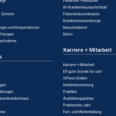
lege
Patienten + Besucher
Ihr Krankenhausaufenthalt
e Zentren
Patientenkoordination
Krankenhausseelsorge
ungen und Kooperationen
Besuchsdienst
 Therapie
Bistro
taufnahme
Karriere + Mitarbeit
s
Karriere + Mitarbeit
Elf gute Gründe für uns!
Offene Stellen
ngen
Initiativbewerbung
altungen
Praktika
arienkrankenhaus
Ausbildungsplätze
Praktisches Jahr
ter
Fort- und Weiterbildung