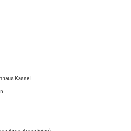
enhaus Kassel
en
os Aires, Argentinien)