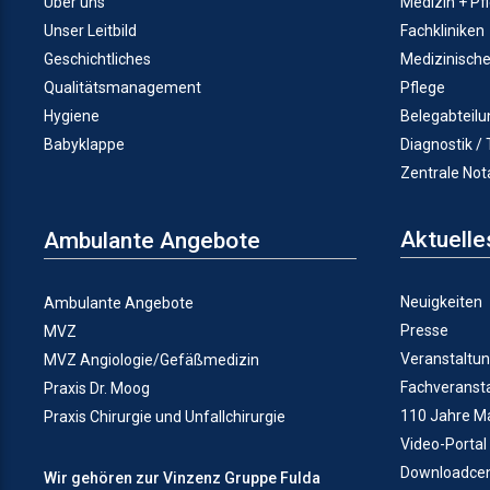
Über uns
Medizin + Pf
Unser Leitbild
Fachkliniken
Geschichtliches
Medizinisch
Qualitätsmanagement
Pflege
Hygiene
Belegabteil
Babyklappe
Diagnostik /
Zentrale No
Aktuelle
Ambulante Angebote
Neuigkeiten
Ambulante Angebote
Presse
MVZ
Veranstaltu
MVZ Angiologie/Gefäßmedizin
Fachveranst
Praxis Dr. Moog
110 Jahre M
Praxis Chirurgie und Unfallchirurgie
Video-Portal
Downloadcen
Wir gehören zur Vinzenz Gruppe Fulda