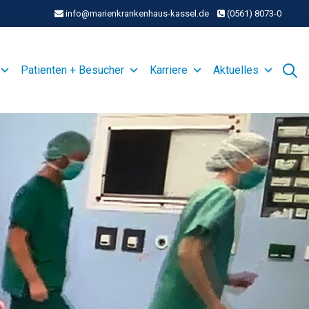
info@marienkrankenhaus-kassel.de
(0561) 8073-0
Patienten + Besucher
Karriere
Aktuelles