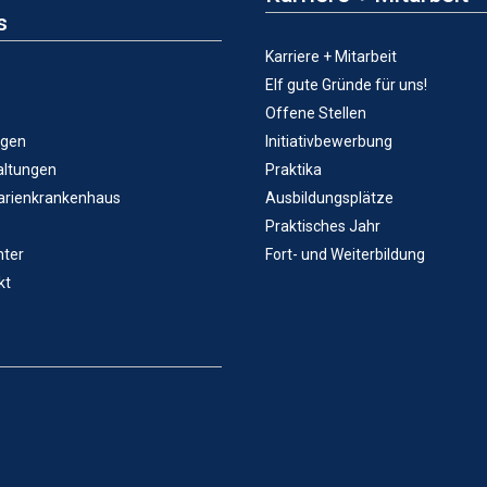
s
Karriere + Mitarbeit
Elf gute Gründe für uns!
Offene Stellen
ngen
Initiativbewerbung
altungen
Praktika
arienkrankenhaus
Ausbildungsplätze
Praktisches Jahr
ter
Fort- und Weiterbildung
kt