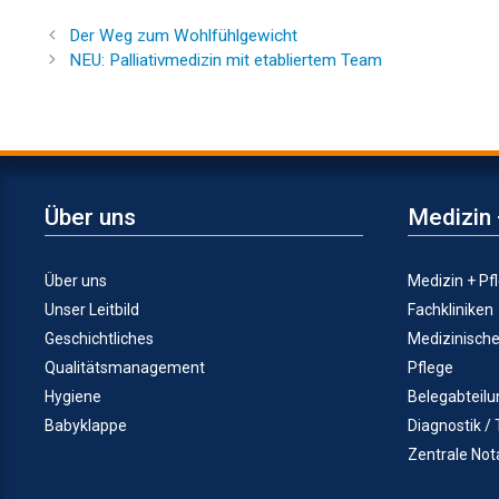
Der Weg zum Wohlfühlgewicht
NEU: Palliativmedizin mit etabliertem Team
Über uns
Medizin 
Über uns
Medizin + Pf
Unser Leitbild
Fachkliniken
Geschichtliches
Medizinisch
Qualitätsmanagement
Pflege
Hygiene
Belegabteil
Babyklappe
Diagnostik /
Zentrale No