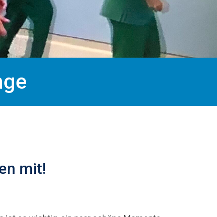
nge
en mit!