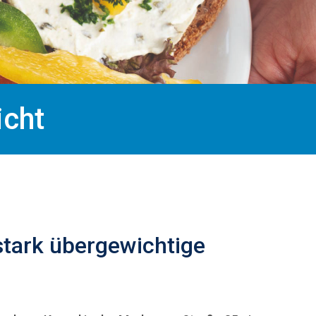
cht
stark übergewichtige